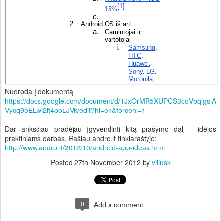
Nuoroda į dokumentą:
https://docs.google.com/document/d/1JxOrMR5XUPCS3ooVbqlgsjA
Vycq9eELwi2lt4pbLJVk/edit?hl=en&forcehl=1
Dar anksčiau pradėjau įgyvendinti kitą prašymo dalį - idėjos
praktiniams darbas. Rašiau andro.lt tinklaraštyje:
http://www.andro.lt/2012/10/android-app-ideas.html
Posted
27th November 2012
by
viliusk
0
Add a comment