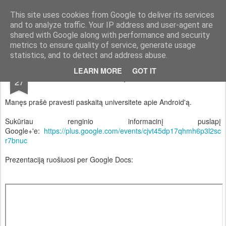
Vilius Kraujutis
Užrašai
This site uses cookies from Google to deliver its services
and to analyze traffic. Your IP address and user-agent are
Home
About
Feisbukas.lt
shared with Google along with performance and security
metrics to ensure quality of service, generate usage
statistics, and to detect and address abuse.
NOV
LEARN MORE
GOT IT
Paskaita apie Android
27
Manęs prašė pravesti paskaitą universitete apie Android'ą.
Sukūriau renginio informacinį puslapį
Google+'e:
https://plus.google.com/events/cjvt45dp17qhmh6p3l2sc
r7bnuc
Prezentaciją ruošiuosi per Google Docs: