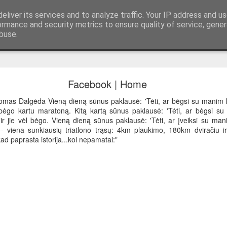
eliver its services and to analyze traffic. Your IP address and u
ormance and security metrics to ensure quality of service, gene
buse.
Creating stereoscopic videos
Facebook | Home
ription of how this was made:
https://docs.google.com/docume
UCuMKuEdhM4/edit?usp=sharing
omas Dalgėda Vieną dieną sūnus paklausė: 'Tėti, ar bėgsi su manim k
 nubėgo kartu maratoną. Kitą kartą sūnus paklausė: 'Tėti, ar bėgsi s
 ir jie vėl bėgo. Vieną dieną sūnus paklausė: 'Tėti, ar įveiksi su ma
-- viena sunkiausių triatlono trąsų: 4km plaukimo, 180km dviračiu 
kad paprasta istorija...kol nepamatai:"