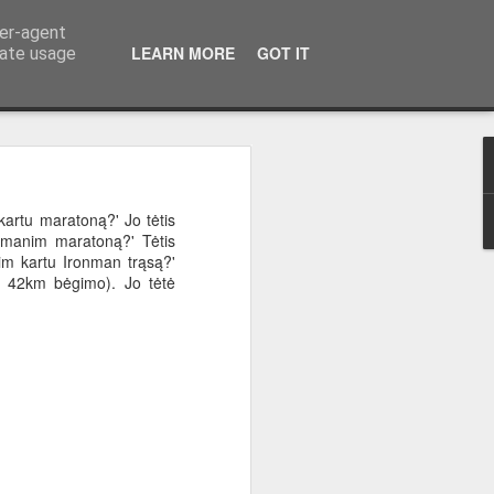
ser-agent
LEARN MORE
GOT IT
rate usage
nt/d/1TS4n-
artu maratoną?' Jo tėtis
u manim maratoną?' Tėtis
nim kartu Ironman trąsą?'
ir 42km bėgimo). Jo tėtė