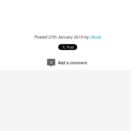
Posted
27th January 2010
by
viliusk
0
Add a comment
phones and then stitch that video into one single video, which you 
Posted
9th August 2015
by
viliusk
0
Add a comment