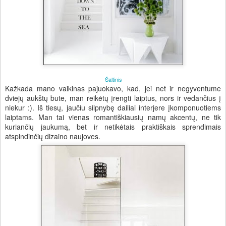
Šaltinis
Kažkada mano vaikinas pajuokavo, kad, jei net ir negyventume
dviejų aukštų bute, man reikėtų įrengti laiptus, nors ir vedančius į
niekur :). Iš tiesų, jaučiu silpnybę dailiai interjere įkomponuotiems
laiptams. Man tai vienas romantiškiausių namų akcentų, ne tik
kuriančių jaukumą, bet ir netikėtais praktiškais sprendimais
atspindinčių dizaino naujoves.