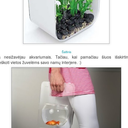
Šaltinis
da nesižavėjau akvariumais. Tačiau, kai pamačiau šiuos išskirti
koti vietos žuvelėms savo namų interjere. :)
phones and then stitch that video into one single video, which you 
Posted
9th August 2015
by
viliusk
0
Add a comment