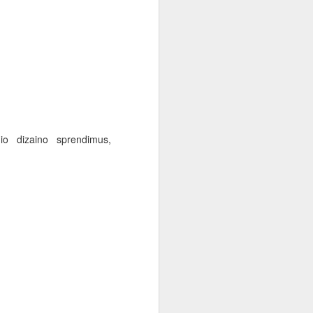
nio dizaino sprendimus,
playback on