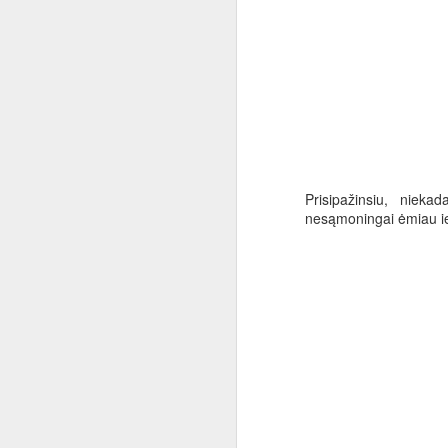
Paskaita apie Android
size:20m older_than:1y
IFTTT: If this then that
Išmaniosios (Ateities) Technologijos
3
Prisipažinsiu, nieka
Kaip pasidariau serveriuką už 3.2 Lt/mėn
nesąmoningai ėmiau ieš
Increase memory for Eclipse on Macbook Pro
1
in short, you just need two same 
Can't authenticate to proxy server with Chrome
Google Cardboard.
Pitching your product/solution
DviratisJums.lt
Donations to bloggers