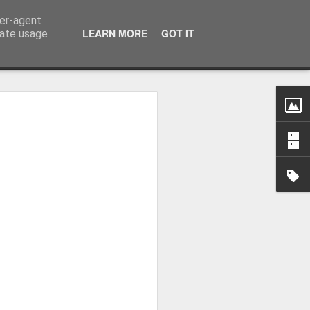
ser-agent
LEARN MORE
GOT IT
rate usage
nt/d/1TS4n-